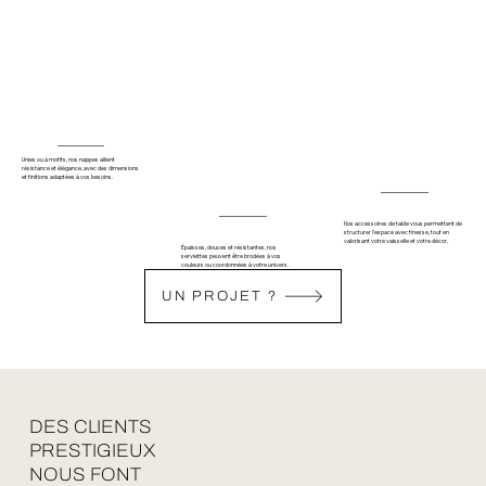
Unies ou à motifs, nos nappes allient
résistance et élégance, avec des dimensions
et finitions adaptées à vos besoins.
Nos accessoires de table vous permettent de
structurer l’espace avec finesse, tout en
valorisant votre vaisselle et votre décor.
Épaisses, douces et résistantes, nos
serviettes peuvent être brodées à vos
couleurs ou coordonnées à votre univers.
UN PROJET ?
DES CLIENTS
PRESTIGIEUX
NOUS FONT