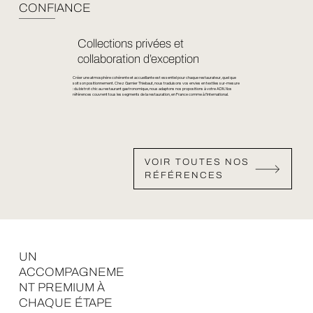
CONFIANCE
Collections privées et
collaboration d’exception
Créer une atmosphère cohérente et accueillante est essentiel pour chaque restaurateur, quel que
soit son positionnement. Chez Garnier Thiebaut, nous traduisons vos envies en textiles sur-mesure
: du bistrot chic au restaurant gastronomique, nous adaptons nos propositions à votre ADN. Nos
références couvrent tous les segments de la restauration, en France comme à l’international.
VOIR TOUTES NOS
RÉFÉRENCES
UN
ACCOMPAGNEME
NT PREMIUM À
CHAQUE ÉTAPE