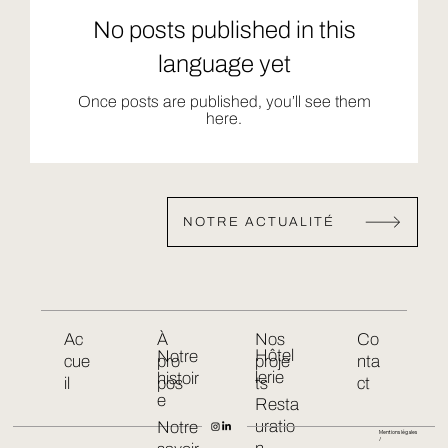
No posts published in this
language yet
Once posts are published, you’ll see them
here.
NOTRE ACTUALITÉ
Ac
À
Nos
Co
Hôtel
Notre
cue
pro
proje
nta
lerie
histoir
il
pos
ts
ct
e
Resta
uratio
Notre
Mentions légales
/