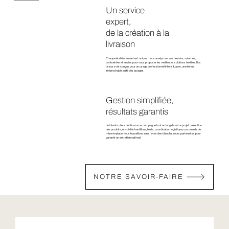
Un service
expert,
de la création à la
livraison
Chaque établissement est unique : nous analysons vos besoins, volumes,
contraintes et envies pour vous proposer les meilleures solutions textiles. Nos
tissus sont conçus pour un usage professionnel intensif, avec une tenue
irréprochable au fil des lavages.
Gestion simplifiée,
résultats garantis
Un interlocuteur dédié vous accompagne tout au long de votre projet : sélection
des produits, envoi d’échantillons, tests, coordination logistique, ou conseils de
mise en place. Nous travaillons aussi avec des blanchisseurs partenaires pour
garantir un entretien optimal.
NOTRE SAVOIR-FAIRE