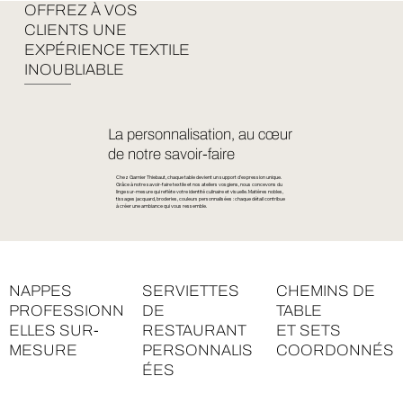
OFFREZ À VOS
CLIENTS UNE
EXPÉRIENCE TEXTILE
INOUBLIABLE
La personnalisation, au cœur
de notre savoir-faire
Chez Garnier Thiebaut, chaque table devient un support d’expression unique.
Grâce à notre savoir-faire textile et nos ateliers vosgiens, nous concevons du
linge sur-mesure qui reflète votre identité culinaire et visuelle. Matières nobles,
tissages jacquard, broderies, couleurs personnalisées : chaque détail contribue
à créer une ambiance qui vous ressemble.
NAPPES
SERVIETTES
CHEMINS DE
PROFESSIONN
DE
TABLE
ELLES SUR-
RESTAURANT
ET SETS
MESURE
PERSONNALIS
COORDONNÉS
ÉES