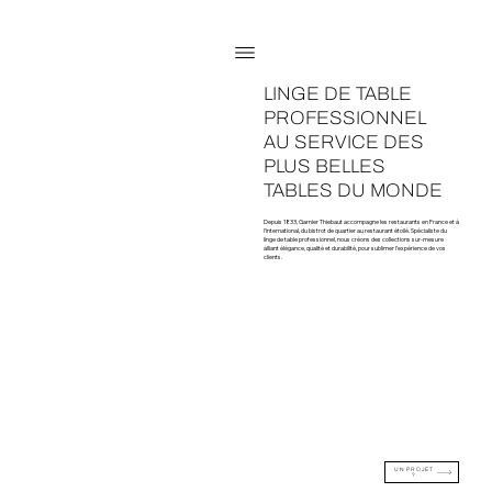
LINGE DE TABLE
PROFESSIONNEL
AU SERVICE DES
PLUS BELLES
TABLES DU MONDE
Depuis 1833, Garnier Thiebaut accompagne les restaurants en France et à
l’international, du bistrot de quartier au restaurant étoilé. Spécialiste du
linge de table professionnel, nous créons des collections sur-mesure
alliant élégance, qualité et durabilité, pour sublimer l’expérience de vos
clients.
UN PROJET
?