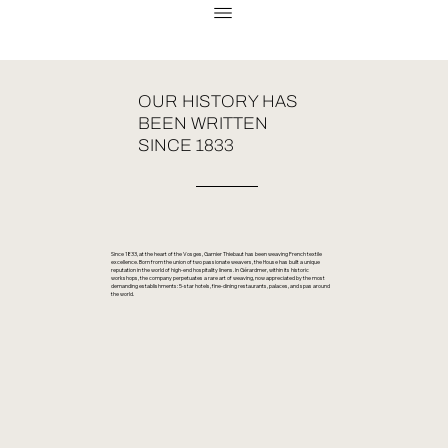
OUR HISTORY HAS
BEEN WRITTEN
SINCE 1833
Since 1833, at the heart of the Vosges, Garnier Thiebaut has been weaving French textile
excellence. Born from the union of two passionate weavers, the House has built a unique
reputation in the world of high-end hospitality linens. In Gérardmer, within its historic
workshops, the company perpetuates a rare art of weaving, now appreciated by the most
demanding establishments: 5-star hotels, fine-dining restaurants, palaces, and spas around
the world.