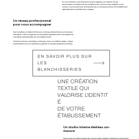
Ils vous orientent sur les dimensions les plus adaptées, les matières les plus
performantes, les finitions les plus durables et les coloris les mieux adaptés à votre
univers. Leur proximité avec le terrain permet un conseil juste, précis et immédiatement
applicable dans le quotidien de vos équipes.
Un réseau professionnel
pour vous accompagner
Nous travaillons en relation étroite avec un réseau de blanchisseurs et de loueurs
spécialisés. Cette synergie assure une parfaite adéquation entre notre linge et les
contraintes opérationnelles de votre établissement.
Chambres témoins, échantillons, prototypes, tests en conditions réelles : chaque
projet bénéficie d’un suivi attentif pour garantir un résultat durable et fonctionnel.
EN SAVOIR PLUS SUR
LES
BLANCHISSERIES
UNE CRÉATION
TEXTILE
QUI
VALORISE L’IDENTIT
É
DE VOTRE
ÉTABLISSEMENT
Un studio interne dédiéau sur-
mesure
Notre studio de création imagine des univers textiles adaptés à l’identité de chaque hôtel,