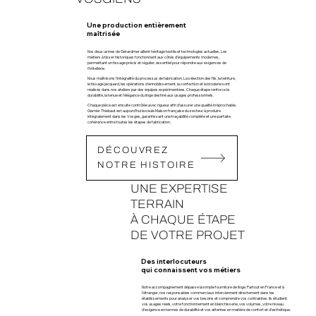
Une production entièrement
maîtrisée
Nos deux usines de Gérardmer allient héritage textile et technologies actuelles. Les
métiers à tisser historiques fonctionnent aux côtés d’équipements modernes,
permettant un tissage précis et régulier, essentiel pour répondre aux exigences de
l’hôtellerie.
Nous maîtrisons l’intégralité du processus de fabrication. La sélection des fils, la teinture,
le tissage jacquard, les opérations d’ennoblissement, la confection et la broderie sont
réalisés dans nos ateliers par des équipes expérimentées. Chaque étape renforce la
durabilité, la tenue et l’élégance du linge destiné aux usages professionnels.
Chaque pièce est ensuite contrôlée avec rigueur afin d’assurer une qualité irréprochable.
Garnier Thiebaut est aujourd’hui la seule Maison française du secteur à produire
intégralement dans les Vosges, garantissant une traçabilité complète et une parfaite
cohérence entre toutes les étapes de fabrication.
DÉCOUVREZ
NOTRE HISTOIRE
UNE EXPERTISE
TERRAIN
À CHAQUE ÉTAPE
DE VOTRE PROJET
Des interlocuteurs
qui connaissent vos métiers
Notre accompagnement dépasse la simple fourniture de linge. Partout en France et à
l'étranger, nos responsables commerciaux interviennent directement dans les
établissements pour analyser vos besoins et comprendre vos contraintes. Ils étudient
vos usages réels, votre fonctionnement en blanchisserie, vos volumes, votre niveau
d’exigence en termes de durabilité et vos attentes en matière de confort et d’esthétique.