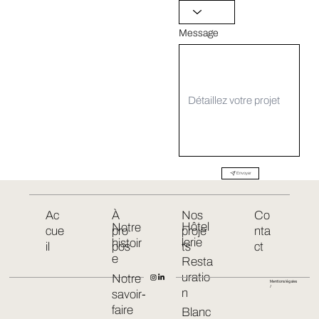
Message
Envoyer
Ac
À
Nos
Co
Hôtel
Notre
cue
pro
proje
nta
lerie
histoir
il
pos
ts
ct
e
Resta
uratio
Notre
Mentions légales
/
n
savoir-
faire
Blanc