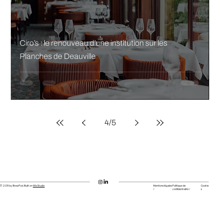
Ciro’s : le renouveau d’une institution sur les
Planches de Deauville
4
/
5
© 2035 by BrewPod. Built on
Wix Studio
Mentions légales
Politique de
Cookie
/
confidentialité /
s