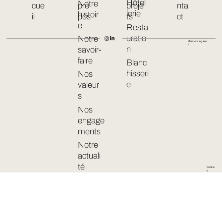
Hôtel
Notre
cue
pro
proje
nta
lerie
histoir
il
pos
ts
ct
e
Resta
uratio
Notre
Mentions légales
/
n
savoir-
faire
Blanc
hisseri
Nos
e
valeur
s
Nos
engage
ments
Notre
actuali
té
Cookie
s