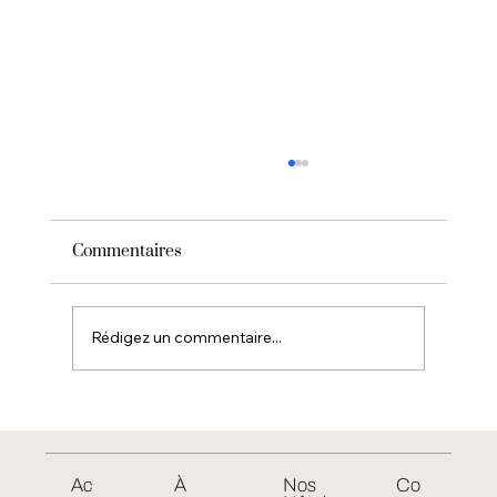
Commentaires
Rédigez un commentaire...
Premier hôtel 5 étoiles du Cap ferret, la
Villa Colette relève le défi.
Ac
À
Nos
Co