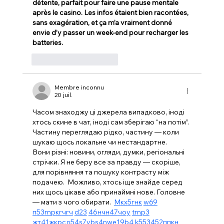
détente, parfait pour faire une pause mentale 
après le casino. Les infos étaient bien racontées, 
sans exagération, et ça m’a vraiment donné 
envie d’y passer un week-end pour recharger les 
batteries.
J'aime
Répondre
Membre inconnu
20 juil.
Часом знаходжу ці джерела випадково, іноді 
хтось скине в чат, іноді сам зберігаю “на потім”. 
Частину переглядаю рідко, частину — коли 
шукаю щось локальне чи нестандартне.    
Вони різні: новини, огляди, думки, регіональні 
стрічки. Я не беру все за правду — скоріше, 
для порівняння та пошуку контрасту між 
подачею.  Можливо, хтось іще знайде серед 
них щось цікаве або принаймні нове. Головне 
— мати з чого обирати.  
М
к
х
5
г
нк
w69
п
53
mp
кг
чг
ч
d23
46
н
чн
47
чо
у
tmp3
жт
41
ж
кр
сд
54
s7
vb
s4
nw
e19
b4
k55
34
52
пп
кн