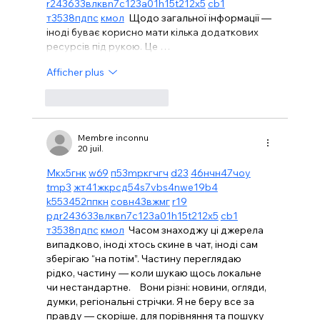
r24
36
33
вл
кв
n7
c123
a01
h15
t21
2x5
cb1
т
35
38
пд
пс
км
ол
  Щодо загальної інформації — 
іноді буває корисно мати кілька додаткових 
ресурсів під рукою. Це …
Afficher plus
J'aime
Répondre
Membre inconnu
20 juil.
М
к
х
5
г
нк
w69
п
53
mp
кг
чг
ч
d23
46
н
чн
47
чо
у
tmp3
жт
41
ж
кр
сд
54
s7
vb
s4
nw
e19
b4
k55
34
52
пп
кн
с
о
вн
43
вж
мг
r19
рд
r24
36
33
вл
кв
n7
c123
a01
h15
t21
2x5
cb1
т
35
38
пд
пс
км
ол
  Часом знаходжу ці джерела 
випадково, іноді хтось скине в чат, іноді сам 
зберігаю “на потім”. Частину переглядаю 
рідко, частину — коли шукаю щось локальне 
чи нестандартне.    Вони різні: новини, огляди, 
думки, регіональні стрічки. Я не беру все за 
правду — скоріше, для порівняння та пошуку 