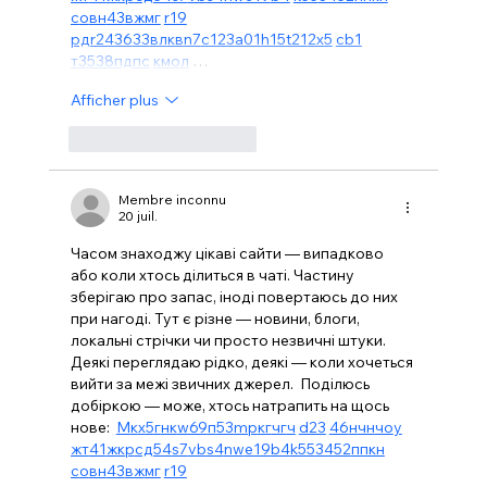
с
о
вн
43
вж
мг
r19
рд
r24
36
33
вл
кв
n7
c123
a01
h15
t21
2x5
cb1
т
35
38
пд
пс
км
ол
 …
Afficher plus
J'aime
Répondre
Membre inconnu
20 juil.
Часом знаходжу цікаві сайти — випадково 
або коли хтось ділиться в чаті. Частину 
зберігаю про запас, іноді повертаюсь до них 
при нагоді. Тут є різне — новини, блоги, 
локальні стрічки чи просто незвичні штуки. 
Деякі переглядаю рідко, деякі — коли хочеться 
вийти за межі звичних джерел.  Поділюсь 
добіркою — може, хтось натрапить на щось 
нове:  
М
к
х
5
г
нк
w69
п
53
mp
кг
чг
ч
d23
46
н
чн
чо
у
жт
41
ж
кр
сд
54
s7
vb
s4
nw
e19
b4
k55
34
52
пп
кн
с
о
вн
43
вж
мг
r19