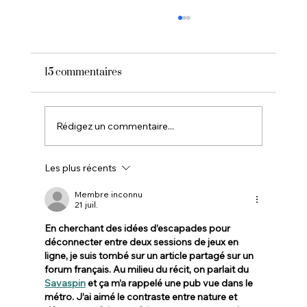
15 commentaires
Rédigez un commentaire...
Les plus récents
Premier hôtel 5 étoiles du Cap ferret, la
Villa Colette relève le défi.
Membre inconnu
21 juil.
En cherchant des idées d’escapades pour 
déconnecter entre deux sessions de jeux en 
ligne, je suis tombé sur un article partagé sur un 
forum français. Au milieu du récit, on parlait du 
Savaspin
 et ça m’a rappelé une pub vue dans le 
métro. J’ai aimé le contraste entre nature et 