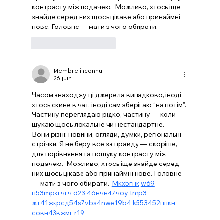
контрасту між подачею.  Можливо, хтось іще 
знайде серед них щось цікаве або принаймні 
нове. Головне — мати з чого обирати. 
J'aime
Répondre
Membre inconnu
26 juin
Часом знаходжу ці джерела випадково, іноді 
хтось скине в чат, іноді сам зберігаю “на потім”. 
Частину переглядаю рідко, частину — коли 
шукаю щось локальне чи нестандартне.    
Вони різні: новини, огляди, думки, регіональні 
стрічки. Я не беру все за правду — скоріше, 
для порівняння та пошуку контрасту між 
подачею.  Можливо, хтось іще знайде серед 
них щось цікаве або принаймні нове. Головне 
— мати з чого обирати.  
М
к
х
5
г
нк
w69
п
53
mp
кг
чг
ч
d23
46
н
чн
47
чо
у
tmp3
жт
41
ж
кр
сд
54
s7
vb
s4
nw
e19
b4
k55
34
52
пп
кн
с
о
вн
43
вж
мг
r19