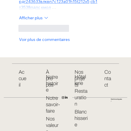
рд
r24
36
33
вл
кв
n7
c123
a01
h15
t21
2x5
cb1
т
35
38
пд
пс
км
ол
 …
Afficher plus
J'aime
Répondre
Voir plus de commentaires
Ac
À
Nos
Co
Hôtel
Notre
cue
pro
proje
nta
lerie
histoir
il
pos
ts
ct
e
Resta
uratio
Notre
Mentions légales
/
n
savoir-
faire
Blanc
hisseri
Nos
e
valeur