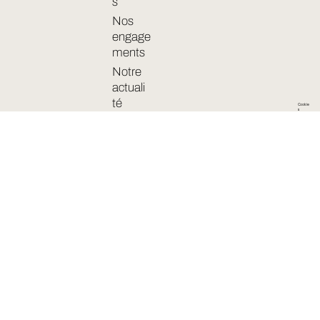
s
Nos
engage
ments
Notre
actuali
té
Cookie
s